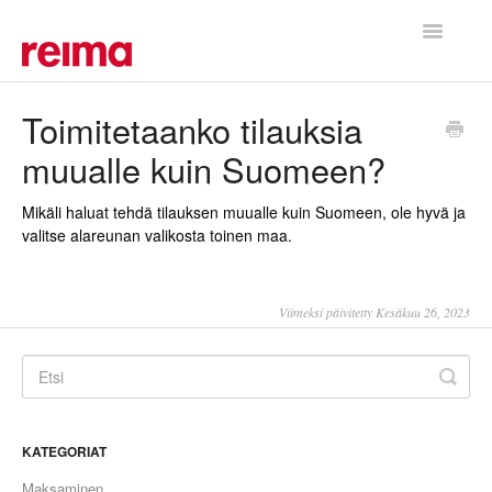
Toggle
Navigatio
Etusivu
Toimitetaanko tilauksia
muualle kuin Suomeen?
Mikäli haluat tehdä tilauksen muualle kuin Suomeen, ole hyvä ja
valitse alareunan valikosta toinen maa.
Viimeksi päivitetty Kesäkuu 26, 2023
KATEGORIAT
Maksaminen