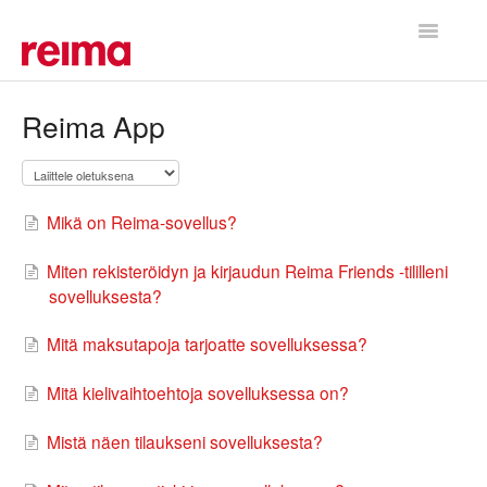
Toggle
Navigatio
Etusivu
Reima App
Mikä on Reima-sovellus?
Miten rekisteröidyn ja kirjaudun Reima Friends -tililleni
sovelluksesta?
Mitä maksutapoja tarjoatte sovelluksessa?
Mitä kielivaihtoehtoja sovelluksessa on?
Mistä näen tilaukseni sovelluksesta?