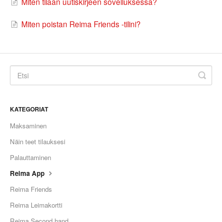
Miten tilaan uutiskirjeen sovelluksessa?
Miten poistan Reima Friends -tilini?
KATEGORIAT
Maksaminen
Näin teet tilauksesi
Palauttaminen
Reima App
Reima Friends
Reima Leimakortti
Reima Second hand