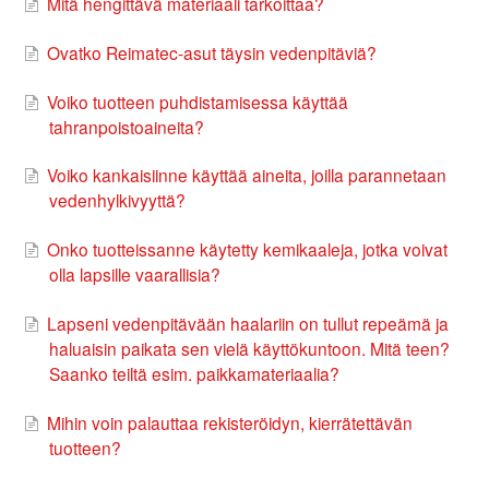
Mitä hengittävä materiaali tarkoittaa?
Ovatko Reimatec-asut täysin vedenpitäviä?
Voiko tuotteen puhdistamisessa käyttää
tahranpoistoaineita?
Voiko kankaisiinne käyttää aineita, joilla parannetaan
vedenhylkivyyttä?
Onko tuotteissanne käytetty kemikaaleja, jotka voivat
olla lapsille vaarallisia?
Lapseni vedenpitävään haalariin on tullut repeämä ja
haluaisin paikata sen vielä käyttökuntoon. Mitä teen?
Saanko teiltä esim. paikkamateriaalia?
Mihin voin palauttaa rekisteröidyn, kierrätettävän
tuotteen?