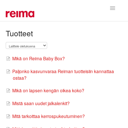
Toggle
Navigatio
Etusivu
Tuotteet
Mikä on Reima Baby Box?
Paljonko kasvunvaraa Reiman tuotteisiin kannattaa
ostaa?
Mikä on lapsen kengän oikea koko?
Mistä saan uudet jalkalenkit?
Mitä tarkoittaa kerrospukeutuminen?