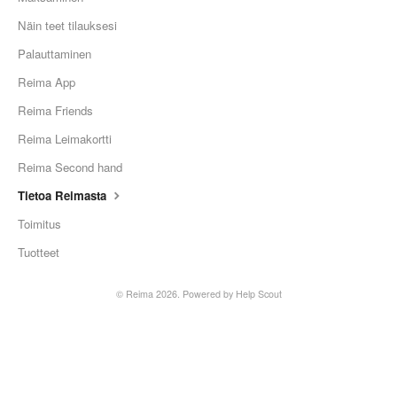
Näin teet tilauksesi
Palauttaminen
Reima App
Reima Friends
Reima Leimakortti
Reima Second hand
Tietoa Reimasta
Toimitus
Tuotteet
©
Reima
2026.
Powered by
Help Scout