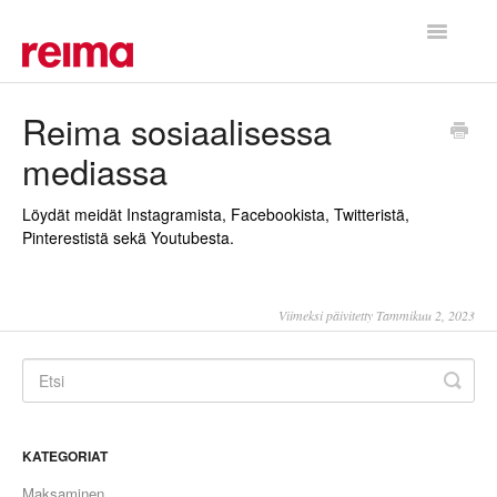
Toggle
Navigatio
Etusivu
Reima sosiaalisessa
mediassa
Löydät meidät Instagramista, Facebookista, Twitteristä,
Pinterestistä sekä Youtubesta.
Viimeksi päivitetty Tammikuu 2, 2023
KATEGORIAT
Maksaminen