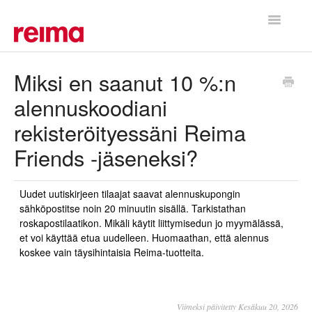
Toggle
Navigatio
Etusivu
Miksi en saanut 10 %:n
alennuskoodiani
rekisteröityessäni Reima
Friends -jäseneksi?
Uudet uutiskirjeen tilaajat saavat alennuskupongin
sähköpostitse noin 20 minuutin sisällä. Tarkistathan
roskapostilaatikon. Mikäli käytit liittymisedun jo myymälässä,
et voi käyttää etua uudelleen. Huomaathan, että alennus
koskee vain täysihintaisia Reima-tuotteita.
Viimeksi päivitetty Kesäkuu 20, 2026