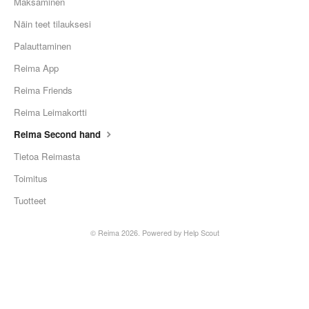
Maksaminen
Näin teet tilauksesi
Palauttaminen
Reima App
Reima Friends
Reima Leimakortti
Reima Second hand
Tietoa Reimasta
Toimitus
Tuotteet
©
Reima
2026.
Powered by
Help Scout