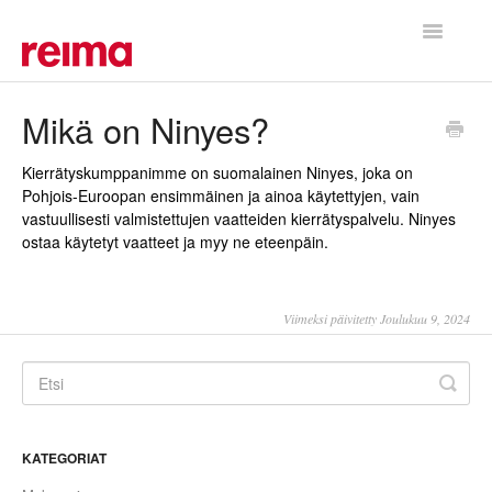
Toggle
Navigatio
Etusivu
Mikä on Ninyes?
Kierrätyskumppanimme on suomalainen Ninyes, joka on
Pohjois-Euroopan ensimmäinen ja ainoa käytettyjen, vain
vastuullisesti valmistettujen vaatteiden kierrätyspalvelu. Ninyes
ostaa käytetyt vaatteet ja myy ne eteenpäin.
Viimeksi päivitetty Joulukuu 9, 2024
KATEGORIAT