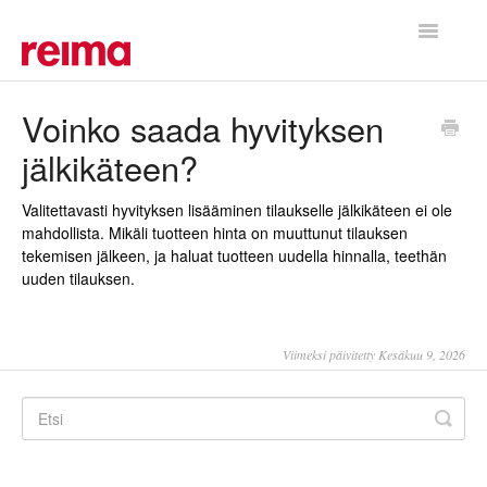
Toggle
Navigatio
Etusivu
Voinko saada hyvityksen
jälkikäteen?
Valitettavasti hyvityksen lisääminen tilaukselle jälkikäteen ei ole
mahdollista. Mikäli tuotteen hinta on muuttunut tilauksen
tekemisen jälkeen, ja haluat tuotteen uudella hinnalla, teethän
uuden tilauksen.
Viimeksi päivitetty Kesäkuu 9, 2026