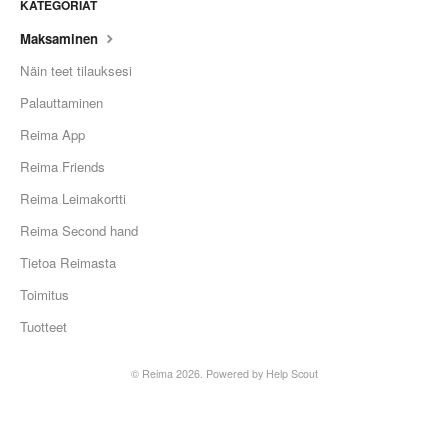
KATEGORIAT
Maksaminen
Näin teet tilauksesi
Palauttaminen
Reima App
Reima Friends
Reima Leimakortti
Reima Second hand
Tietoa Reimasta
Toimitus
Tuotteet
©
Reima
2026.
Powered by
Help Scout