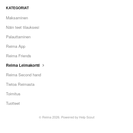
KATEGORIAT
Maksaminen
Näin teet tilauksesi
Palauttaminen
Reima App
Reima Friends
Reima Leimakortti
Reima Second hand
Tietoa Reimasta
Toimitus
Tuotteet
©
Reima
2026.
Powered by
Help Scout