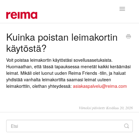
Toggle
Navigatio
Etusivu
Kuinka poistan leimakortin
käytöstä?
Voit poistaa leimakortin käytöstäsi sovellusasetuksista.
Huomaathan, että tässä tapauksessa menetät kaikki keräämäsi
leimat. Mikäli olet luonut uuden Reima Friends -tilin, ja haluat
yhdistää vanhalta leimakortilta saamasi leimat uuteen
leimakorttiin, olethan yhteydessä:
asiakaspalvelu@reima.com
Viimeksi päivitetty Kesäkuu 20, 2026